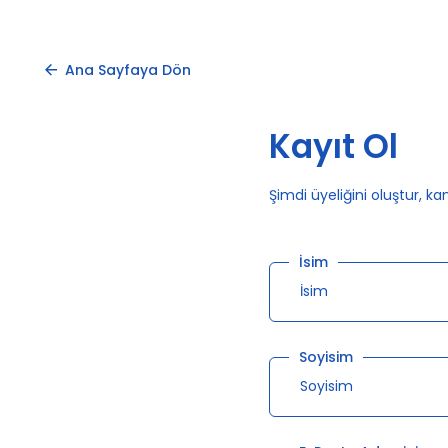
 Başlık
satın alındı.
1
saat önce
Onaylandı
Ana Sayfaya Dön
Kayıt Ol
Şimdi üyeliğini oluştur, k
İsim
Soyisim