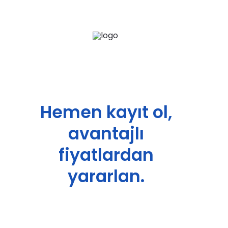
Gaziantep
şehrinden
Philips Ultimate Tri-Active Süpürücü
Hemen kayıt ol,
avantajlı
fiyatlardan
yararlan.