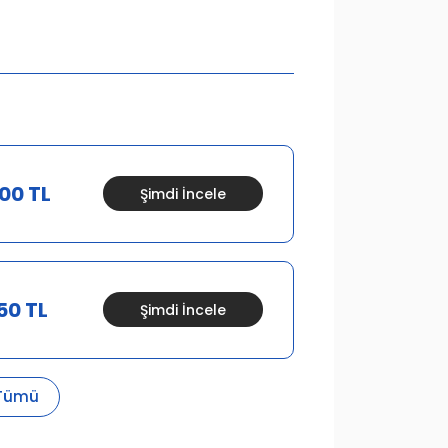
00 TL
Şimdi İncele
50 TL
Şimdi İncele
Tümü