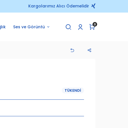
Kargolarımız Alıcı Ödemelidir
visidir.
0
lık
Ses ve Görüntü
TÜKENDI