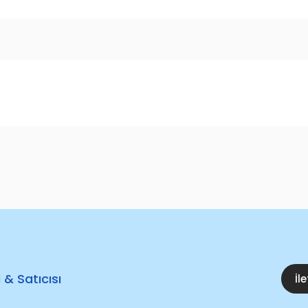
i & Satıcısı
İl