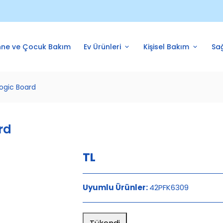
Aksel Elektronik, Philips yetkisi ser
nne ve Çocuk Bakım
Ev Ürünleri
Kişisel Bakım
Sağ
ogic Board
rd
TL
Uyumlu Ürünler:
42PFK6309