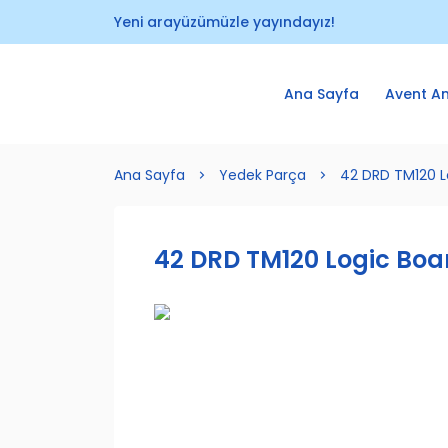
Yeni arayüzümüzle yayındayız!
Ana Sayfa
Avent A
Ana Sayfa
Yedek Parça
42 DRD TM120 L
42 DRD TM120 Logic Boa