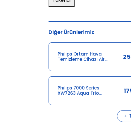
Tükendi
Diğer Ürünlerimiz
Phılıps Ortam Hava
25
Temizleme Cihazı Air
Purifier Adaptörü
300008370981
Phılıps 7000 Series
17
XW7263 Aqua Trio
Şarj Aleti
642001015578