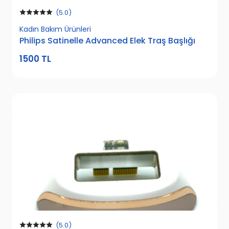
(5.0)
Kadın Bakım Ürünleri
Elektrikli Süpürgeler
Philips Satinelle Advanced Elek Traş Başlığı
1500 TL
Avent Anne ve Çocuk Bakım
(5.0)