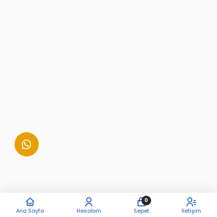
Erkek Bakım Ürünleri
Philips OneBlade Yedek Bıçak
800 TL
(5.0)
0
Elektrikli Süpürgeler
Ana Sayfa
Hesabım
Sepet
İletişim
XW9383 AQUA TRIO ŞARJ ADAPTÖRÜ 32V