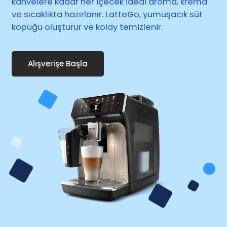
kahvelere kadar her içecek ideal aroma, krema
ve sıcaklıkta hazırlanır. LatteGo, yumuşacık süt
köpüğü oluşturur ve kolay temizlenir.
Alışverişe Başla