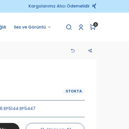
Kargolarımız Alıcı Ödemelidir
0
ğlık
Ses ve Görüntü
STOKTA
46 EP5144 EP5447