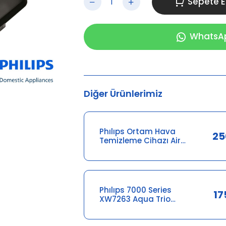
Sepete E
WhatsApp
Diğer Ürünlerimiz
Phılıps Ortam Hava
25
Temizleme Cihazı Air
Purifier Adaptörü
300008370981
Phılıps 7000 Series
17
XW7263 Aqua Trio
Şarj Aleti
642001015578