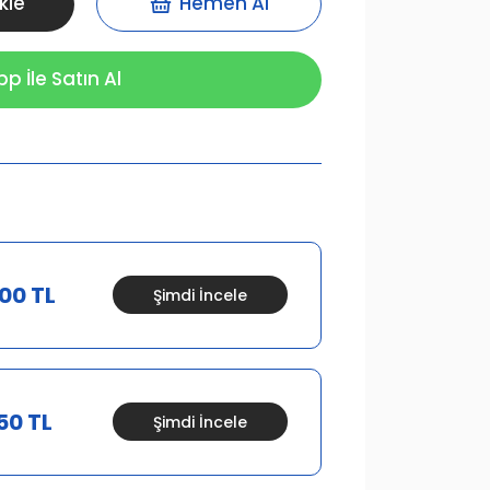
kle
Hemen Al
 İle Satın Al
00 TL
Şimdi İncele
50 TL
Şimdi İncele