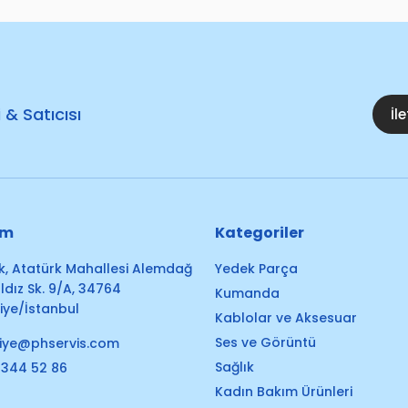
i & Satıcısı
İl
im
Kategoriler
k, Atatürk Mahallesi Alemdağ
Yedek Parça
ldız Sk. 9/A, 34764
Kumanda
ye/İstanbul
Kablolar ve Aksesuar
Ses ve Görüntü
iye@phservis.com
Sağlık
 344 52 86
Kadın Bakım Ürünleri