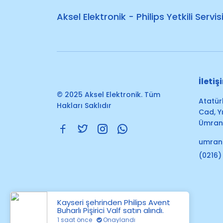
Aksel Elektronik - Philips Yetkili Servis
İletiş
© 2025 Aksel Elektronik. Tüm
Atatür
Hakları Saklıdır
Cad, Yı
Ümrani
umran
(0216)
Kayseri
şehrinden
Philips Avent
Buharlı Pişirici Valf
satın alındı.
1
saat önce
Onaylandı