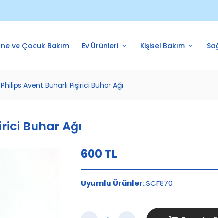
nne ve Çocuk Bakım
Ev Ürünleri
Kişisel Bakım
Sağ
Philips Avent Buharlı Pişirici Buhar Ağı
irici Buhar Ağı
600
TL
Uyumlu Ürünler:
SCF870