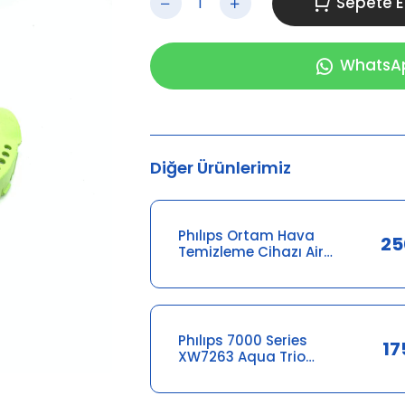
Sepete E
WhatsApp
Diğer Ürünlerimiz
Phılıps Ortam Hava
25
Temizleme Cihazı Air
Purifier Adaptörü
300008370981
Phılıps 7000 Series
17
XW7263 Aqua Trio
Şarj Aleti
642001015578