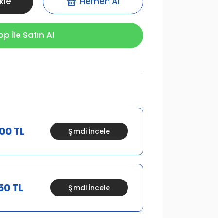
kle
Hemen Al
 İle Satın Al
00 TL
Şimdi İncele
50 TL
Şimdi İncele