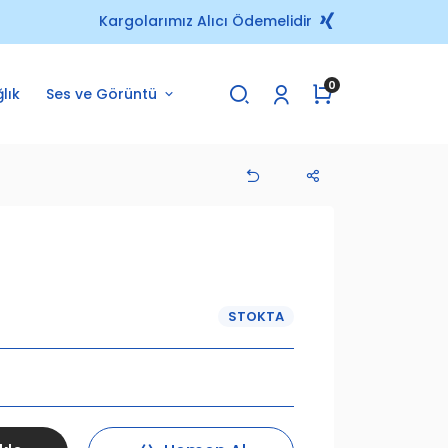
Kargolarımız Alıcı Ödemelidir
0
lık
Ses ve Görüntü
STOKTA