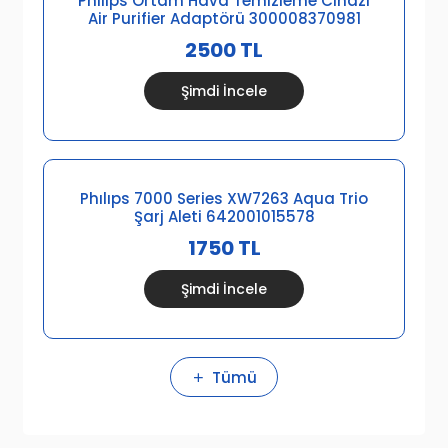
Phılıps Ortam Hava Temizleme Cihazı
Air Purifier Adaptörü 300008370981
2500 TL
Şimdi İncele
Phılıps 7000 Series XW7263 Aqua Trio
Şarj Aleti 642001015578
1750 TL
Şimdi İncele
Tümü