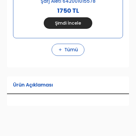
Şarj Aleti 642001015578
1750 TL
Şimdi İncele
Tümü
Ürün Açıklaması