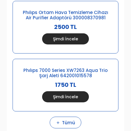
Phılıps Ortam Hava Temizleme Cihazı
Air Purifier Adaptörü 300008370981
2500 TL
Şimdi İncele
Phılıps 7000 Series XW7263 Aqua Trio
Şarj Aleti 642001015578
1750 TL
Şimdi İncele
Tümü