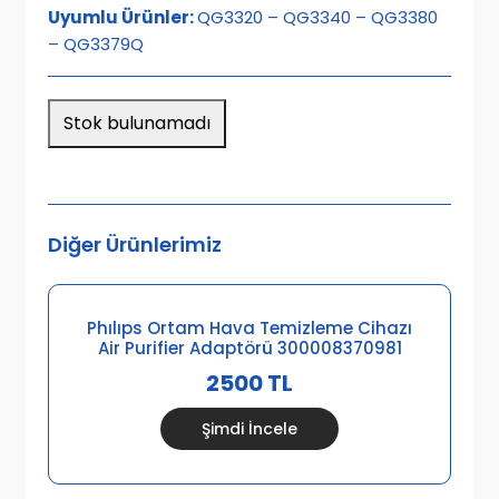
Uyumlu Ürünler:
QG3320 – QG3340 – QG3380
– QG3379Q
Stok bulunamadı
Diğer Ürünlerimiz
Phılıps Ortam Hava Temizleme Cihazı
Air Purifier Adaptörü 300008370981
2500 TL
Şimdi İncele