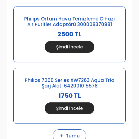
Phılıps Ortam Hava Temizleme Cihazı
Air Purifier Adaptörü 300008370981
2500 TL
Şimdi İncele
Phılıps 7000 Series XW7263 Aqua Trio
Şarj Aleti 642001015578
1750 TL
Şimdi İncele
Tümü