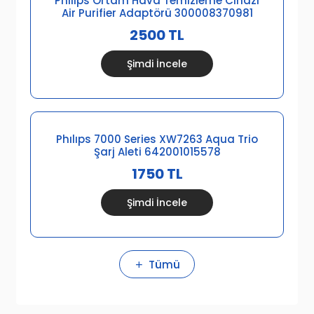
Phılıps Ortam Hava Temizleme Cihazı
Air Purifier Adaptörü 300008370981
2500 TL
Şimdi İncele
Phılıps 7000 Series XW7263 Aqua Trio
Şarj Aleti 642001015578
1750 TL
Şimdi İncele
Tümü